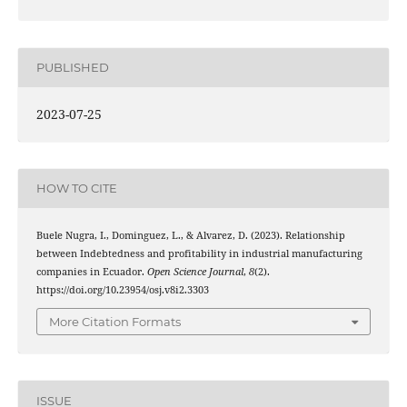
PUBLISHED
2023-07-25
HOW TO CITE
Buele Nugra, I., Dominguez, L., & Alvarez, D. (2023). Relationship
between Indebtedness and profitability in industrial manufacturing
companies in Ecuador.
Open Science Journal
,
8
(2).
https://doi.org/10.23954/osj.v8i2.3303
More Citation Formats
ISSUE